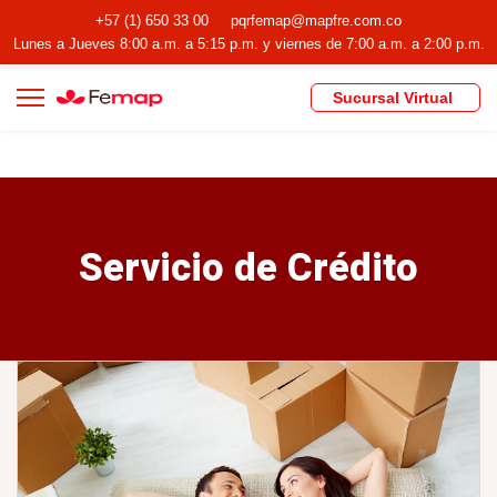
+57 (1) 650 33 00
pqrfemap@mapfre.com.co
Lunes a Jueves 8:00 a.m. a 5:15 p.m. y viernes de 7:00 a.m. a 2:00 p.m.
Sucursal Virtual
Servicio de Crédito