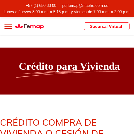
+57 (1) 650 33 00
pqrfemap@mapfre.com.co
Lunes a Jueves 8:00 a.m. a 5:15 p.m. y viernes de 7:00 a.m. a 2:00 p.m.
Sucursal Virtual
Crédito para Vivienda
CRÉDITO COMPRA DE
VIVIENDA O CESIÓN DE