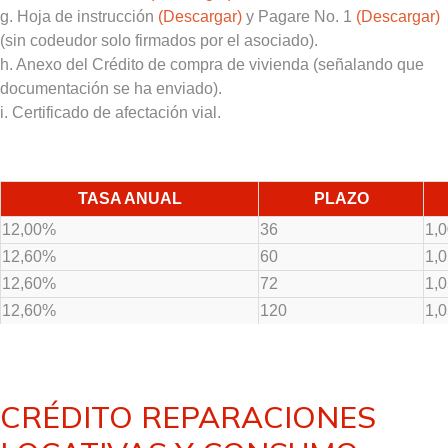
g. Hoja de instrucción
(Descargar)
y Pagare No. 1
(Descargar)
(sin codeudor solo firmados por el asociado).
h. Anexo del Crédito de compra de vivienda (señalando que
documentación se ha enviado).
i. Certificado de afectación vial.
TASA ANUAL
PLAZO
12,00%
36
1,
12,60%
60
1,
12,60%
72
1,
12,60%
120
1,
CRÉDITO REPARACIONES