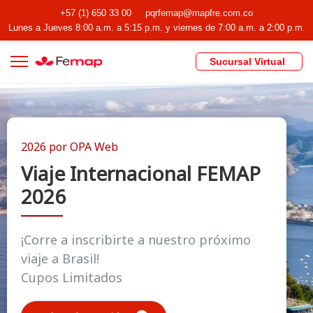
+57 (1) 650 33 00
pqrfemap@mapfre.com.co
Lunes a Jueves 8:00 a.m. a 5:15 p.m. y viernes de 7:00 a.m. a 2:00 p.m.
Sucursal Virtual
2026 por OPA Web
Viaje Internacional FEMAP
2026
¡Corre a inscribirte a nuestro próximo
viaje a Brasil!
Cupos Limitados