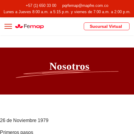
+57 (1) 650 33 00
pqrfemap@mapfre.com.co
Lunes a Jueves 8:00 a.m. a 5:15 p.m. y viernes de 7:00 a.m. a 2:00 p.m.
Sucursal Virtual
Nosotros
26 de Noviembre 1979
Primeros pasos