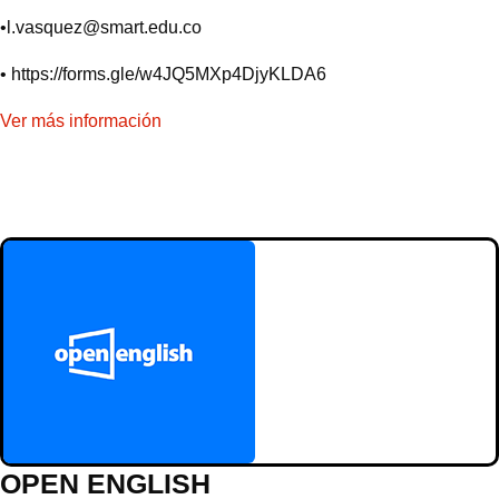
•
l.vasquez@smart.edu.co
•
https://forms.gle/w4JQ5MXp4DjyKLDA6
Ver más información
OPEN ENGLISH