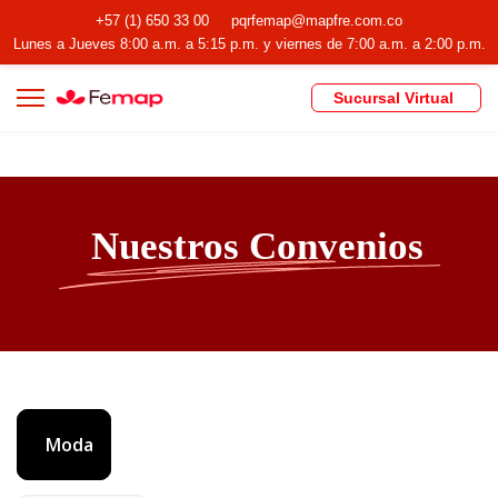
+57 (1) 650 33 00
pqrfemap@mapfre.com.co
Lunes a Jueves 8:00 a.m. a 5:15 p.m. y viernes de 7:00 a.m. a 2:00 p.m.
Sucursal Virtual
Nuestros Convenios
Moda