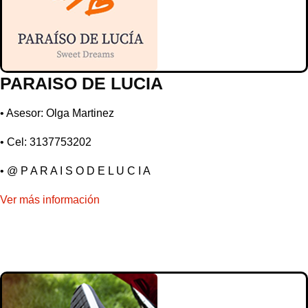
PARAISO DE LUCIA
• Asesor: Olga Martinez
• Cel: 3137753202
• @ P A R A I S O D E L U C I A
Ver más información